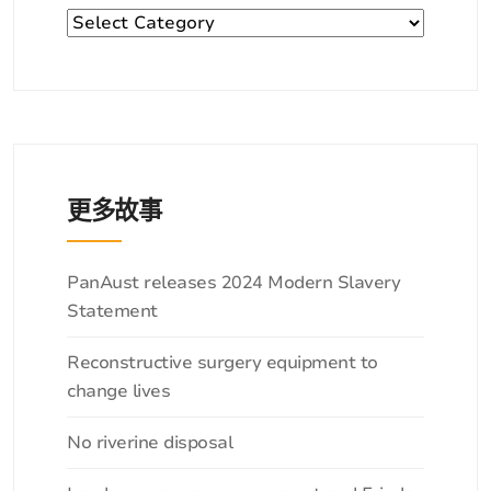
分
类
更多故事
分
PanAust releases 2024 Modern Slavery
类
Statement
Reconstructive surgery equipment to
change lives
No riverine disposal