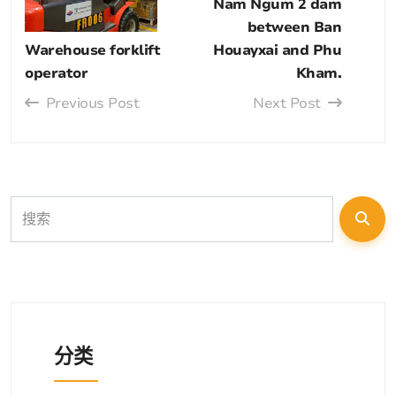
Nam Ngum 2 dam
between Ban
Warehouse forklift
Houayxai and Phu
operator
Kham.
Previous Post
Next Post
分类