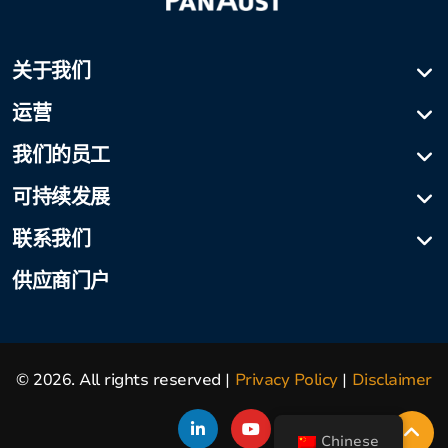
关于我们
公司简介
运营
我们的历史
富康铜金矿
我们的员工
公司治理
班会赛
董事会
广晟控股集团吕董事长致辞
可持续发展
普巴矿业物流
招聘信息
最新消息
健康与安全
弗里达河项目
联系我们
社区
Media/general enquiries
供应商门户
环境
外部认可
© 2026. All rights reserved
Privacy Policy
Disclaimer
Chinese