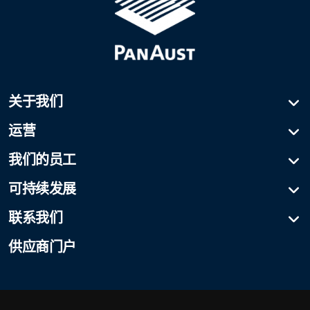
关于我们
公司简介
运营
我们的历史
富康铜金矿
我们的员工
公司治理
班会赛
董事会
广晟控股集团吕董事长致辞
可持续发展
普巴矿业物流
招聘信息
最新消息
健康与安全
弗里达河项目
联系我们
社区
Media/general enquiries
供应商门户
环境
外部认可